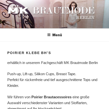
Zum
Inhalt
springen
MK BRAUTMODE BERLIN
Exklusive Brautmode Kollektionen von Enzoani und Badgley Mischka
Menü
POIRIER KLEBE BH’S
erhältlich in unserem Fachgeschäft MK Brautmode Berlin
Push-up, Lift-up, Silikon Cups, Breast Tape.
Perfekt für rückenfreie und tief ausgeschnittene Tops und
Kleider.
Wir führen von
Poirier Brautacessoires
eine große
Auswahl verschiedenster Varianten und Stoffarten,
abgestimmt auf Ihr Hochzeitskleid.